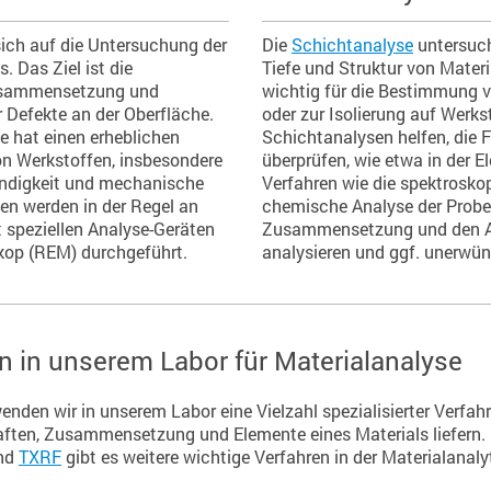
ich auf die Untersuchung der
Die
Schichtanalyse
untersuch
. Das Ziel ist die
Tiefe und Struktur von Mater
usammensetzung und
wichtig für die Bestimmung 
 Defekte an der Oberfläche.
oder zur Isolierung auf Werk
e hat einen erheblichen
Schichtanalysen helfen, die F
on Werkstoffen, insbesondere
überprüfen, wie etwa in der E
ändigkeit und mechanische
Verfahren wie die spektrosk
en werden in der Regel an
chemische Analyse der Probe
t speziellen Analyse-Geräten
Zusammensetzung und den A
kop (REM) durchgeführt.
analysieren und ggf. unerwün
 in unserem Labor für Materialanalyse
enden wir in unserem Labor eine Vielzahl spezialisierter Verfahr
aften, Zusammensetzung und Elemente eines Materials liefern.
nd
TXRF
gibt es weitere wichtige Verfahren in der Materialanalyt