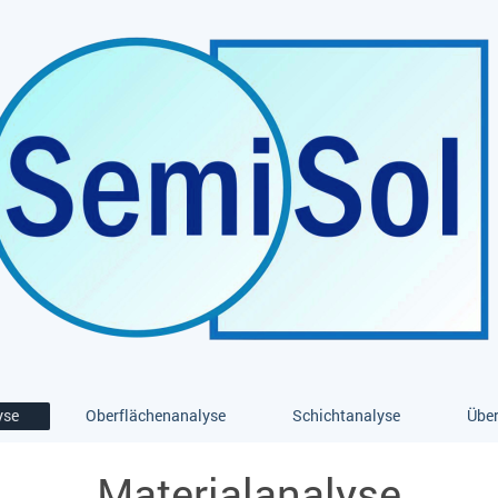
yse
Oberflächenanalyse
Schichtanalyse
Über
Materialanalyse