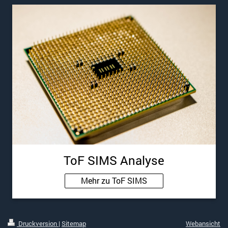
ToF SIMS Analyse
Mehr zu ToF SIMS
Druckversion
|
Sitemap
Webansicht